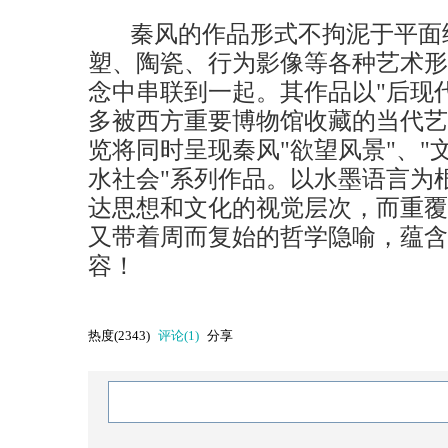
秦风的作品形式不拘泥于平面
塑、陶瓷、行为影像等各种艺术形
念中串联到一起。其作品以"后现代
多被西方重要博物馆收藏的当代艺
览将同时呈现秦风"欲望风景"、"
水社会"系列作品。以水墨语言为
达思想和文化的视觉层次，而重覆
又带着周而复始的哲学隐喻，蕴含
容！
热度(
2343
)
评论(
1
)
分享