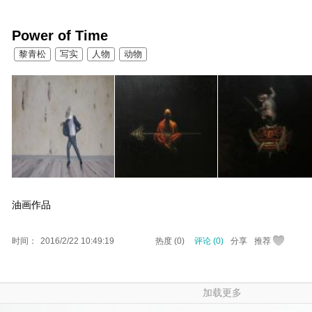
Power of Time
黎青松
写实
人物
动物
油画作品
时间：
2016/2/22 10:49:19
热度 (
0
)
评论 (
0
)
分享
推荐
加载更多